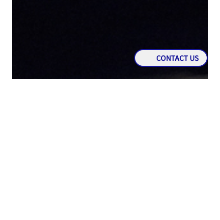
CONTACT US
TIPS & TRICKS
Car Dim Lights: Not Just for Lighting, But for